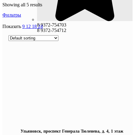
Showing all 5 results
Фильтры
8 9372-754703
Показать
9
12
18
24
8 9372-754712
Ульяновск, проспект Генерала Тюленева, д. 4, 1 этаж