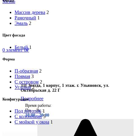
Фасад
Меню
Массив дерева
2
Рамочный
1
Эмаль
2
Цвет фасада
Белый
1
0
элемент
0
₽
Форма
П-образная
2
Прямая
3
С островом
2
ТЦ Звезда, 1 корпус, 1 этаж. г. Ульяновск, ул.
Угловая
2
Октябрьская д. 22 Г
Подробнее
Конфигурация
Время работы:
Пн. – Вс.:
Под потолок
1
10:00 - 20
:00
С колоннами
5
С мойкой у окна
1